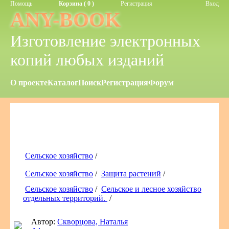
Помощь
Корзина ( 0 )
Регистрация
Вход
ANY-BOOK
Изготовление электронных
копий любых изданий
О проекте
Каталог
Поиск
Регистрация
Форум
Сельское хозяйство
/
Сельское хозяйство
/
Защита растений
/
Сельское хозяйство
/
Сельское и лесное хозяйство
отдельных территорий.
/
Автор:
Скворцова, Наталья