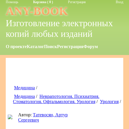
Помощь
Корзина ( 0 )
Регистрация
Вход
ANY-BOOK
Изготовление электронных
копий любых изданий
О проекте
Каталог
Поиск
Регистрация
Форум
Медицина
/
Медицина
/
Неврапотология. Психиатрия.
Стоматология. Офтальмология. Урология
/
Урология
/
Автор:
Татевосян, Артур
Сергеевич