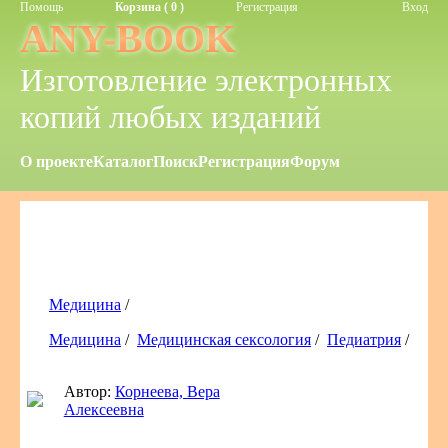
Помощь
Корзина ( 0 )
Регистрация
Вход
ANY-BOOK
Изготовление электронных
копий любых изданий
О проекте
Каталог
Поиск
Регистрация
Форум
Медицина
/
Медицина
/
Медицинская сексология
/
Педиатрия
/
Автор:
Корнеева, Вера
Алексеевна