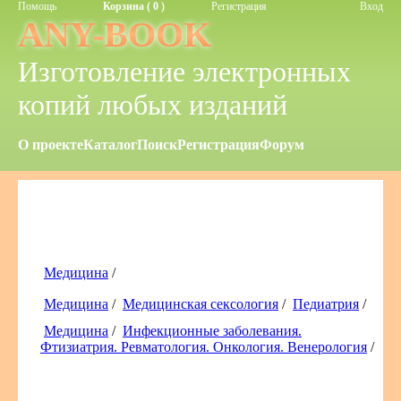
Помощь
Корзина ( 0 )
Регистрация
Вход
ANY-BOOK
Изготовление электронных
копий любых изданий
О проекте
Каталог
Поиск
Регистрация
Форум
Медицина
/
Медицина
/
Медицинская сексология
/
Педиатрия
/
Медицина
/
Инфекционные заболевания.
Фтизиатрия. Ревматология. Онкология. Венерология
/