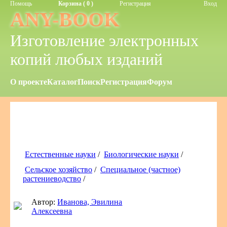
Помощь
Корзина ( 0 )
Регистрация
Вход
ANY-BOOK
Изготовление электронных
копий любых изданий
О проекте
Каталог
Поиск
Регистрация
Форум
Естественные науки
/
Биологические науки
/
Сельское хозяйство
/
Специальное (частное)
растениеводство
/
Автор:
Иванова, Эвилина
Алексеевна