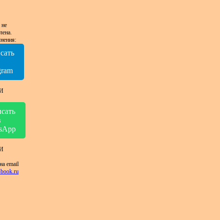
 не
лена.
нения:
сать
в
gram
И
сать
в
sApp
И
на email
book.ru