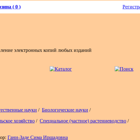
зина ( 0 )
Регистр
вление электронных копий любых изданий
тественные науки
/
Биологические науки
/
льское хозяйство
/
Специальное (частное) растениеводство
/
ор:
Гани-Заде Сима Иршадовна