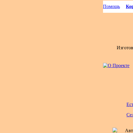
Помощь
Кор
Изгото
Ес
Се
Авт