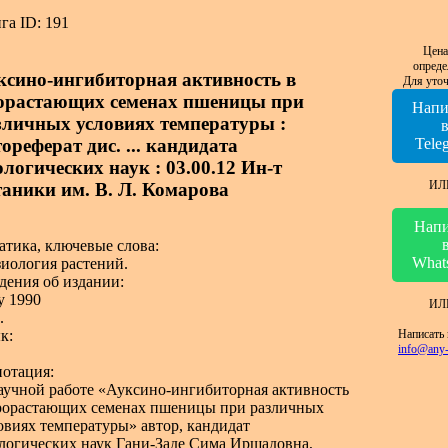
га ID: 191
Цена
опреде
ксино-ингибиторная активность в
Для уточ
орастающих семенах пшеницы при
Напи
зличных условиях температуры :
ореферат дис. ... кандидата
Tele
ологических наук : 03.00.12 Ин-т
ИЛ
таники им. В. Л. Комарова
Напи
атика, ключевые слова:
What
иология растений.
дения об издании:
у 1990
ИЛ
.
Написать 
к:
info@any-
отация:
аучной работе «Ауксино-ингибиторная активность
рорастающих семенах пшеницы при различных
овиях температуры» автор, кандидат
логических наук Гани-Заде Сима Иршадовна,