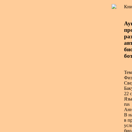
Кни
Ау
пр
ра
авт
би
бо
Тем
Физ
Све
Бак
22 с
Язы
rus
Анн
В н
в п
усл
био