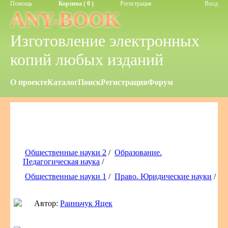
Помощь
Корзина ( 0 )
Регистрация
Вход
ANY-BOOK
Изготовление электронных
копий любых изданий
О проекте
Каталог
Поиск
Регистрация
Форум
Общественные науки 2
/
Образование.
Педагогическая наука
/
Общественные науки 1
/
Право. Юридические науки
/
Автор:
Раиньчук Яцек