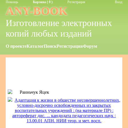
Помощь
Корзина ( 0 )
Регистрация
Вход
ANY-BOOK
Изготовление электронных
копий любых изданий
О проекте
Каталог
Поиск
Регистрация
Форум
Раиньчук Яцек
Адаптация к жизни в обществе несовершеннолетних,
условно-досрочно освобожденных из закрытых
воспитательных учреждений : (на материале ПР) :
автореферат дис. ... кандидата педагогических наук :
13.00.01 АПН. НИИ теор. и мет. восп.