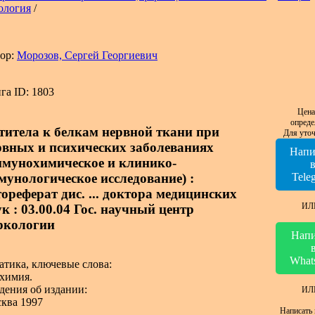
ология
/
ор:
Морозов, Сергей Георгиевич
га ID: 1803
Цена
опреде
титела к белкам нервной ткани при
Для уточ
рвных и психических заболеваниях
Напи
ммунохимическое и клинико-
мунологическое исследование) :
Tele
тореферат дис. ... доктора медицинских
ИЛ
к : 03.00.04 Гос. научный центр
ркологии
Напи
What
атика, ключевые слова:
химия.
дения об издании:
ИЛ
ква 1997
Написать 
.