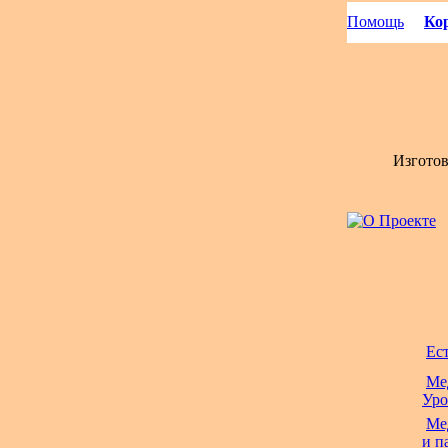
Помощь
Кор
Изгото
Ес
Ме
Уро
Ме
и п