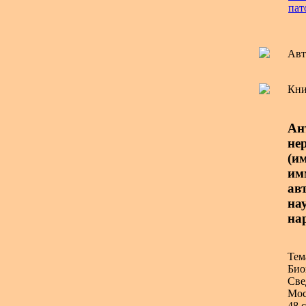
пат
Авт
Кни
Ан
не
(и
им
ав
нау
на
Тем
Био
Све
Мос
48 с