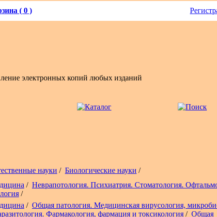
зина ( 0 )
Регистр
вление электронных копий любых изданий
тественные науки
/
Биологические науки
/
дицина
/
Неврапотология. Психиатрия. Стоматология. Офтальм
логия
/
дицина
/
Общая патология. Медицинская вирусология, микроби
аразитология. Фармакология, фармация и токсикология
/
Общая