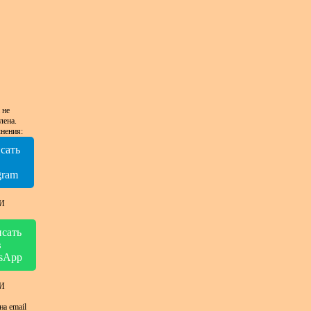
 не
лена.
нения:
сать
в
gram
И
сать
в
sApp
И
на email