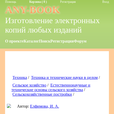
Помощь
Корзина ( 0 )
Регистрация
Вход
ANY-BOOK
Изготовление электронных
копий любых изданий
О проекте
Каталог
Поиск
Регистрация
Форум
Техника
/
Техника и технические науки в целом
/
Сельское хозяйство
/
Естественнонаучные и
технические основы сельского хозяйства
/
Сельскохозяйственные постройки
/
Автор:
Елфимова, И. А.