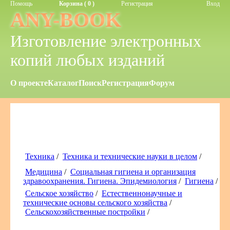
Помощь
Корзина ( 0 )
Регистрация
Вход
ANY-BOOK
Изготовление электронных
копий любых изданий
О проекте
Каталог
Поиск
Регистрация
Форум
Техника
/
Техника и технические науки в целом
/
Медицина
/
Социальная гигиена и организация
здравоохранения. Гигиена. Эпидемиология
/
Гигиена
/
Сельское хозяйство
/
Естественнонаучные и
технические основы сельского хозяйства
/
Сельскохозяйственные постройки
/