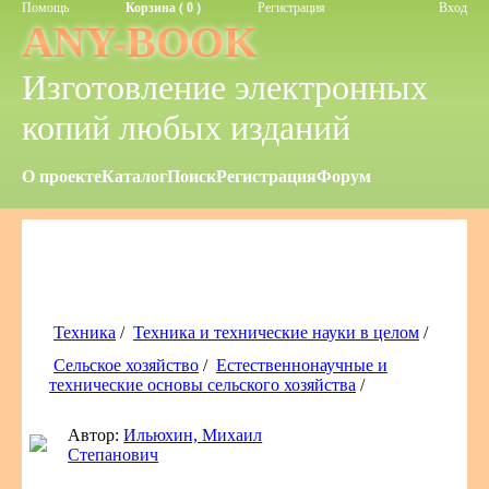
Помощь
Корзина ( 0 )
Регистрация
Вход
ANY-BOOK
Изготовление электронных
копий любых изданий
О проекте
Каталог
Поиск
Регистрация
Форум
Техника
/
Техника и технические науки в целом
/
Сельское хозяйство
/
Естественнонаучные и
технические основы сельского хозяйства
/
Автор:
Ильюхин, Михаил
Степанович