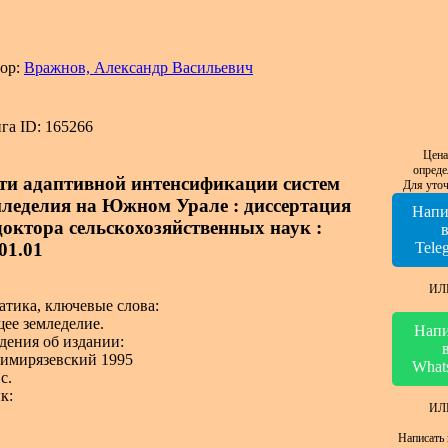
ор:
Вражнов, Александр Васильевич
га ID: 165266
Цена
опреде
ти адаптивной интенсификации систем
Для уточ
мледелия на Южном Урале : диссертация
Напи
 доктора сельскохозяйственных наук :
01.01
Tele
ИЛ
атика, ключевые слова:
ее земледелие.
Напи
дения об издании:
Тимирязевский 1995
What
с.
к:
ИЛ
Написать 