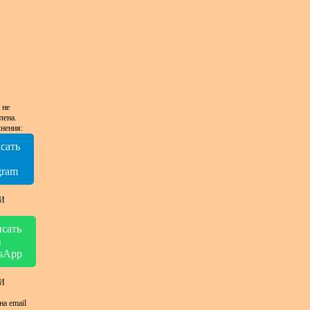
 не
лена.
нения:
сать
в
gram
И
сать
в
sApp
И
на email