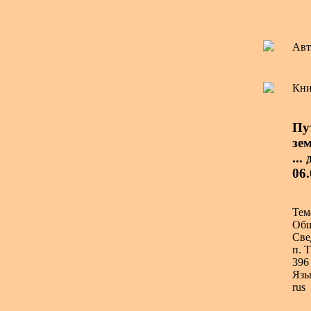
Авт
Кни
Пу
зе
...
06.
Тем
Общ
Све
п. 
396 
Язы
rus