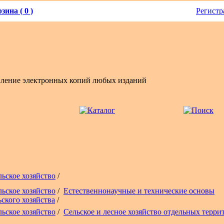
зина ( 0 )
Регистр
вление электронных копий любых изданий
льское хозяйство
/
льское хозяйство
/
Естественнонаучные и технические основы
ьского хозяйства
/
льское хозяйство
/
Сельское и лесное хозяйство отдельных терри