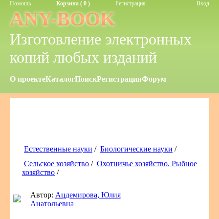
Помощь
Корзина ( 0 )
Регистрация
Вход
ANY-BOOK
Изготовление электронных
копий любых изданий
О проекте
Каталог
Поиск
Регистрация
Форум
Естественные науки
/
Биологические науки
/
Сельское хозяйство
/
Охотничье хозяйство. Рыбное
хозяйство
/
Автор:
Ацдемирова, Юлия
Анатольевна