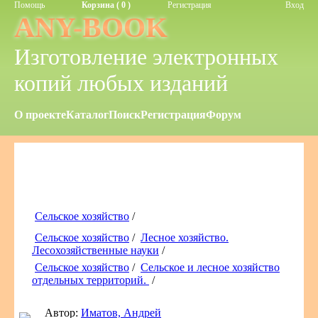
Помощь
Корзина ( 0 )
Регистрация
Вход
ANY-BOOK
Изготовление электронных
копий любых изданий
О проекте
Каталог
Поиск
Регистрация
Форум
Сельское хозяйство
/
Сельское хозяйство
/
Лесное хозяйство.
Лесохозяйственные науки
/
Сельское хозяйство
/
Сельское и лесное хозяйство
отдельных территорий.
/
Автор:
Иматов, Андрей