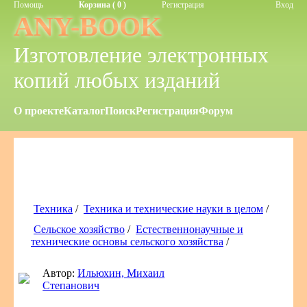
Помощь
Корзина ( 0 )
Регистрация
Вход
ANY-BOOK
Изготовление электронных
копий любых изданий
О проекте
Каталог
Поиск
Регистрация
Форум
Техника
/
Техника и технические науки в целом
/
Сельское хозяйство
/
Естественнонаучные и
технические основы сельского хозяйства
/
Автор:
Ильюхин, Михаил
Степанович