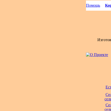
Помощь
Кор
Изгото
Ес
Се
сел
Се
сел