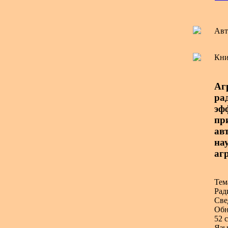
Авт
Кни
Аг
ра
эф
пр
ав
на
аг
Тем
Рад
Све
Обн
52 с
Язы