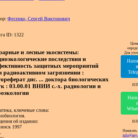
ор:
Фесенко, Сергей Викторович
га ID: 1322
Цена
опреде
рарные и лесные экосистемы:
Для уточ
диоэкологические последствия и
Напи
фективность защитных мероприятий
и радиоактивном загрязнении :
Tele
тореферат дис. ... доктора биологических
ИЛ
ук : 03.00.01 ВНИИ с.-х. радиологии и
роэкологии
Напи
What
атика, ключевые слова:
иобиология.
дения об издании:
ИЛ
инск 1997
Написать 
.
info@any-
к: