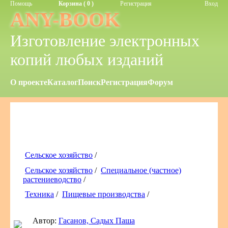
Помощь
Корзина ( 0 )
Регистрация
Вход
ANY-BOOK
Изготовление электронных
копий любых изданий
О проекте
Каталог
Поиск
Регистрация
Форум
Сельское хозяйство
/
Сельское хозяйство
/
Специальное (частное)
растениеводство
/
Техника
/
Пищевые производства
/
Автор:
Гасанов, Садых Паша