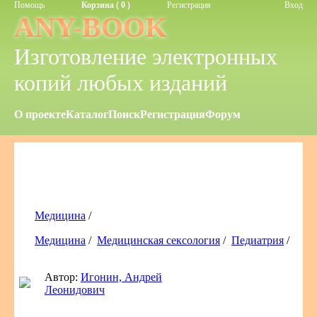
Помощь
Корзина ( 0 )
Регистрация
Вход
ANY-BOOK
Изготовление электронных
копий любых изданий
О проекте
Каталог
Поиск
Регистрация
Форум
Медицина
/
Медицина
/
Медицинская сексология
/
Педиатрия
/
Автор:
Игонин, Андрей
Леонидович