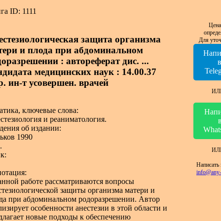
га ID: 1111
Цена
опреде
естезиологическая защита организма
Для уточ
тери и плода при абдоминальном
Напи
оразрешении : автореферат дис. ...
ндидата медицинских наук : 14.00.37
Tele
р. ин-т усовершен. врачей
ИЛ
атика, ключевые слова:
Напи
стезиология и реаниматология.
дения об издании:
What
ьков 1990
.
ИЛ
к:
Написать 
отация:
info@any-
анной работе рассматриваются вопросы
стезиологической защиты организма матери и
да при абдоминальном родоразрешении. Автор
лизирует особенности анестезии в этой области и
длагает новые подходы к обеспечению