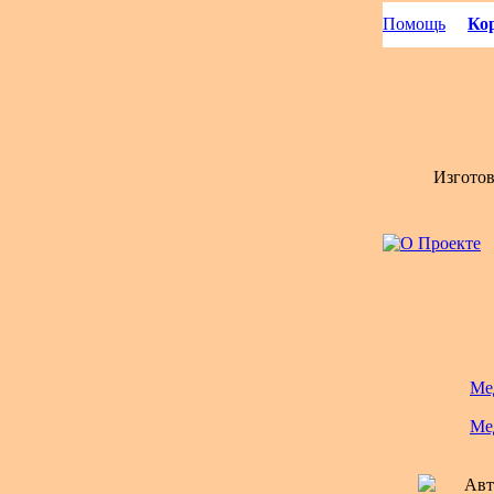
Помощь
Кор
Изгото
Ме
Ме
Авт