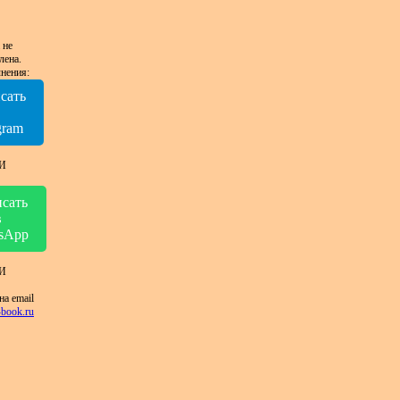
 не
лена.
нения:
сать
в
gram
И
сать
в
sApp
И
на email
book.ru