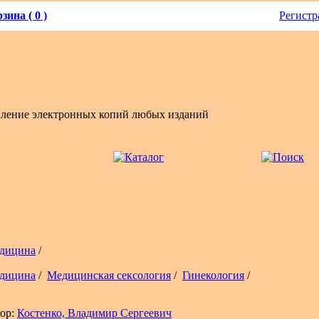
зина ( 0 )
Регистр
вление электронных копий любых изданий
дицина
/
дицина
/
Медицинская сексология
/
Гинекология
/
ор:
Костенко, Владимир Сергеевич