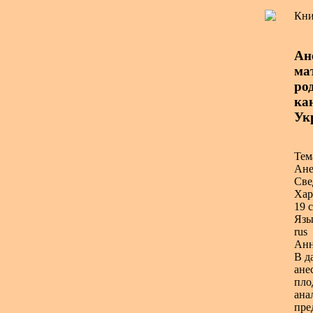
Кни
Ан
ма
род
ка
Ук
Тем
Ане
Све
Хар
19 с
Язы
rus
Анн
В д
ане
пло
ана
пре