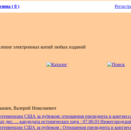
зина ( 0 )
Регистр
вление электронных копий любых изданий
ышев, Валерий Николаевич
тервенции США за рубежом: отношения президента и конгресса (1
ат дис. ... кандидата исторических наук : 07.00.03 Нижегородский
тервенции США за рубежом : Отношения президента и конгресса