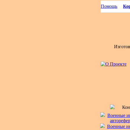
Помощь
Кор
Изгото
Кон
Военные ин
авторефер
Военные ин