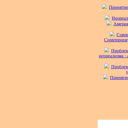
Принятие
Неореал
Америк
Совре
Contemporary
Проблем
неореализма : 
Проблем
Принятие