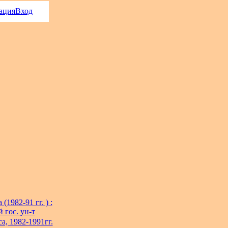
ация
Вход
982-91 гг. ) :
 гос. ун-т
, 1982-1991гг.