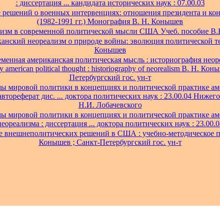
: диссертация ... кандидата исторических наук : 07.00.03
 решений о военных интервенциях: отношения президента и ко
(1982-1991 гг.) Монография В. Н. Конышев
изм в современной политической мысли США Учеб. пособие В
анский неореализм о природе войны: эволюция политической те
Конышев
менная американская политическая мысль : историография неор
 american political thought : historiography of neorealism В. Н. Кон
Петербургский гос. ун-т
ы мировой политики в концепциях и политической практике ам
автореферат дис. ... доктора политических наук : 23.00.04 Нижегор
Н.И. Лобачевского
ы мировой политики в концепциях и политической практике ам
неореализма : диссертация ... доктора политических наук : 23.00.0
 внешнеполитических решений в США : учебно-методическое п
Конышев ; Санкт-Петербургский гос. ун-т