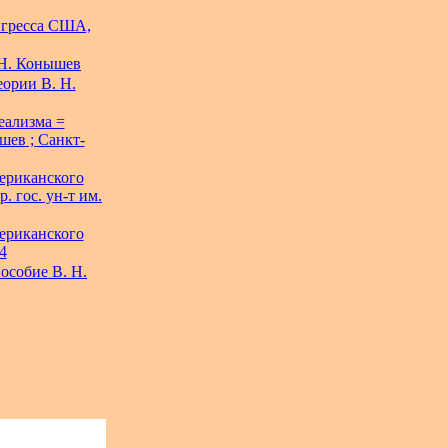
нгресса США,
.Н. Конышев
ории В. Н.
еализма =
ышев ; Санкт-
ериканского
. гос. ун-т им.
ериканского
4
особие В. Н.