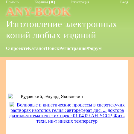
Помощь
Корзина ( 0 )
Регистрация
Вход
ANY-BOOK
Изготовление электронных
копий любых изданий
О проекте
Каталог
Поиск
Регистрация
Форум
Рудавский, Эдуард Яковлевич
Волновые и кинетические процессы в сверхтекучих
растворах изотопов гелия : автореферат дис. ... доктора
физико-математических наук : 01.04.09 АН УССР, Физ.-
техн. ин-т низких температур