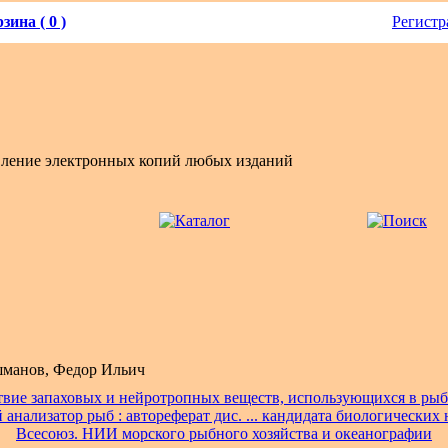
зина ( 0 )
Регистр
вление электронных копий любых изданий
манов, Федор Ильич
твие запаховых и нейротропных веществ, использующихся в рыб
анализатор рыб : автореферат дис. ... кандидата биологических н
Всесоюз. НИИ морского рыбного хозяйства и океанографии