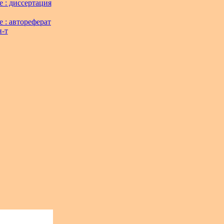
 : диссертация
 : автореферат
н-т