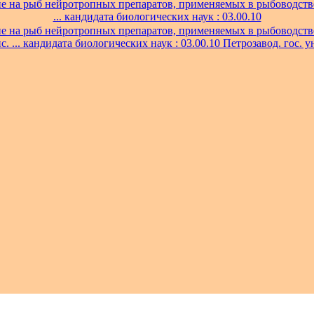
е на рыб нейротропных препаратов, применяемых в рыбоводстве
... кандидата биологических наук : 03.00.10
е на рыб нейротропных препаратов, применяемых в рыбоводстве
с. ... кандидата биологических наук : 03.00.10 Петрозавод. гос. у