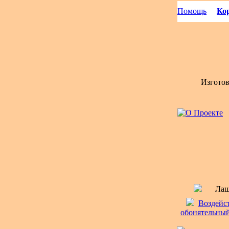
Помощь
Кор
Изгото
Лаш
Воздейс
обонятельный 