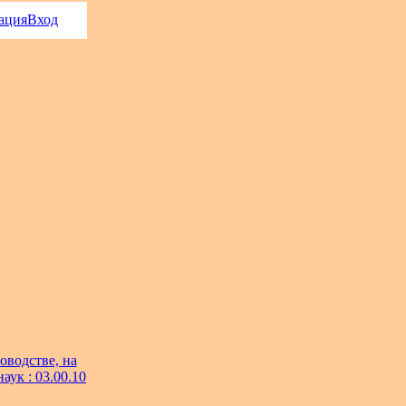
ация
Вход
оводстве, на
аук : 03.00.10