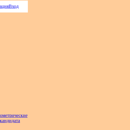
ация
Вход
еометрические
 кандидата