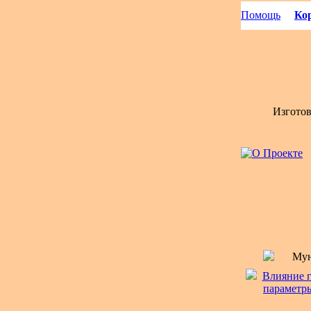
Помощь
Кор
Изгото
Мун
Влияние г
параметры