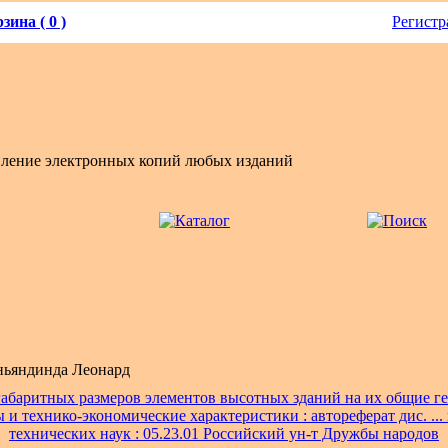
зина ( 0 )
Регистр
вление электронных копий любых изданий
ьяндинда Леонард
абаритных размеров элементов высотных зданий на их общие г
 и технико-экономические характеристики : автореферат дис. ...
технических наук : 05.23.01 Российский ун-т Дружбы народов