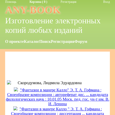
Помощь
Корзина ( 0 )
Регистрация
Вход
ANY-BOOK
Изготовление электронных
копий любых изданий
О проекте
Каталог
Поиск
Регистрация
Форум
Скородумова, Людмила Эдуардовна
"Фантазии в манере Калло" Э. Т. А. Гофмана :
Своеобразие композиции : автореферат дис. ... кандидата
филологических наук : 10.01.05 Моск. пед. гос. ун-т им. В.
И. Ленина
"Фантазии в манере Калло " Э. Т. А. Гофмана :
Своеобразие композиции : диссертация ... кандидата