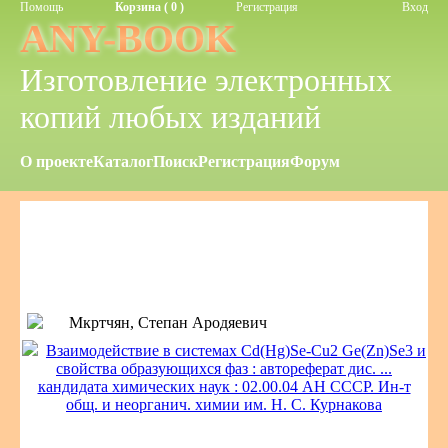
Помощь
Корзина ( 0 )
Регистрация
Вход
ANY-BOOK
Изготовление электронных
копий любых изданий
О проекте
Каталог
Поиск
Регистрация
Форум
Мкртчян, Степан Ародяевич
Взаимодействие в системах Cd(Hg)Se-Cu2 Ge(Zn)Se3 и
свойства образующихся фаз : автореферат дис. ...
кандидата химических наук : 02.00.04 АН СССР. Ин-т
общ. и неорганич. химии им. Н. С. Курнакова