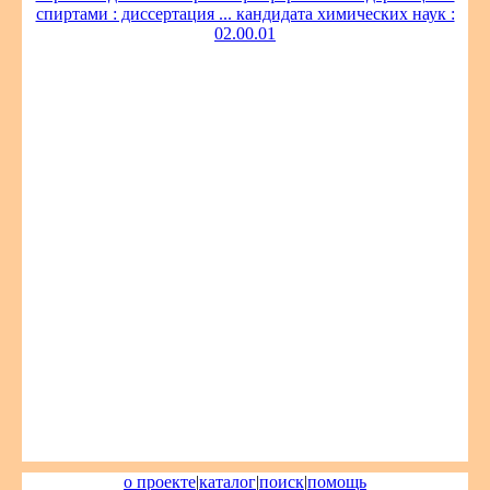
спиртами : диссертация ... кандидата химических наук :
02.00.01
о проекте
|
каталог
|
поиск
|
помощь