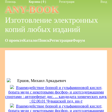
Помощь
Корзина ( 0 )
Регистрация
Вход
ANY-BOOK
Изготовление электронных
копий любых изданий
О проекте
Каталог
Поиск
Регистрация
Форум
Ершов, Михаил Аркадьевич
Взаимодействие борной и сульфаминовой кислот,
бората меди с некоторыми фосфор- и азотсодержащими
спиртами : автореферат дис. ... кандидата химических наук
: 02.00.01 Чувашский пед. ин-т
Взаимодействие борной и сульфаминовой кислот,
бората меди с некоторыми фосфор- и азотсодержащими