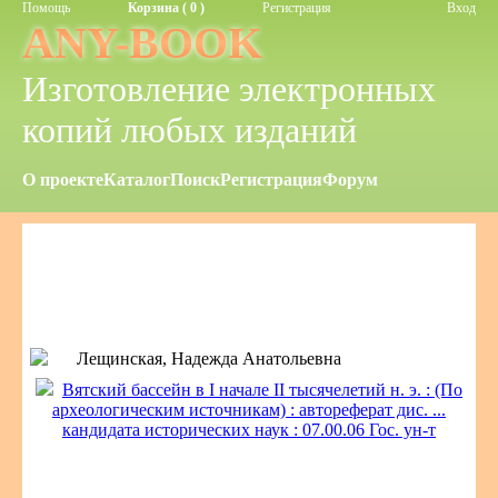
Помощь
Корзина ( 0 )
Регистрация
Вход
ANY-BOOK
Изготовление электронных
копий любых изданий
О проекте
Каталог
Поиск
Регистрация
Форум
Лещинская, Надежда Анатольевна
Вятский бассейн в I начале II тысячелетий н. э. : (По
археологическим источникам) : автореферат дис. ...
кандидата исторических наук : 07.00.06 Гос. ун-т