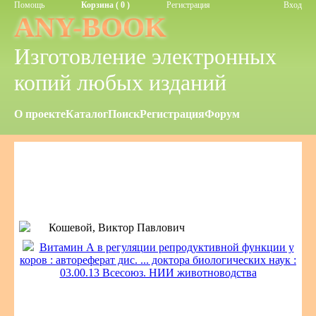
Помощь
Корзина ( 0 )
Регистрация
Вход
ANY-BOOK
Изготовление электронных
копий любых изданий
О проекте
Каталог
Поиск
Регистрация
Форум
Кошевой, Виктор Павлович
Витамин А в регуляции репродуктивной функции у
коров : автореферат дис. ... доктора биологических наук :
03.00.13 Всесоюз. НИИ животноводства