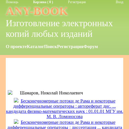
Помощь
Корзина ( 0 )
Регистрация
Вход
ANY-BOOK
Изготовление электронных
копий любых изданий
О проекте
Каталог
Поиск
Регистрация
Форум
Шамаров, Николай Николаевич
Бесконечномерные потоки де Рама и некоторые
дифференциальные операторы : автореферат дис. ...
кандидата физико-математических наук : 01.01.01 МГУ им.
М. В. Ломоносова
Бесконечномерные потоки де Рама и некоторые
дифференциальные операторы : диссертация ... кандидата