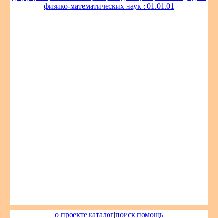
физико-математических наук : 01.01.01
о проекте
|
каталог
|
поиск
|
помощь