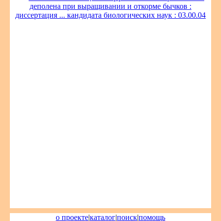
деполена при выращивании и откорме бычков :
диссертация ... кандидата биологических наук : 03.00.04
о проекте
|
каталог
|
поиск
|
помощь