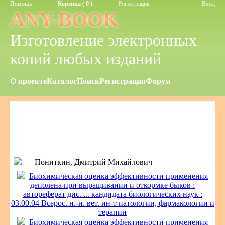
Помощь
Корзина ( 0 )
Регистрация
Вход
ANY-BOOK
Изготовление электронных
копий любых изданий
О проекте
Каталог
Поиск
Регистрация
Форум
Пониткин, Дмитрий Михайлович
Биохимическая оценка эффективности применения
деполена при выращивании и откормке быков :
автореферат дис. ... кандидата биологических наук :
03.00.04 Всерос. н.-и. вет. ин-т патологии, фармакологии и
терапии
Биохимическая оценка эффективности применения