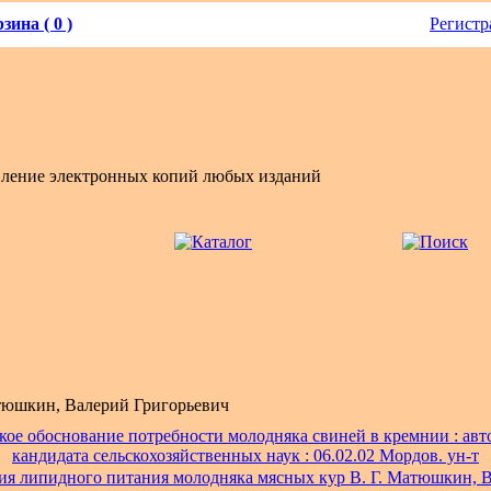
зина ( 0 )
Регистр
вление электронных копий любых изданий
юшкин, Валерий Григорьевич
ое обоснование потребности молодняка свиней в кремнии : автор
кандидата сельскохозяйственных наук : 06.02.02 Мордов. ун-т
я липидного питания молодняка мясных кур В. Г. Матюшкин, В.