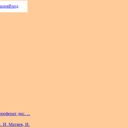
ация
Вход
еферат дис. ...
 И. Матяев, И.