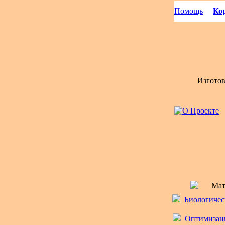
Помощь
Кор
Изгото
Мат
Биологическ
Оптимизаци