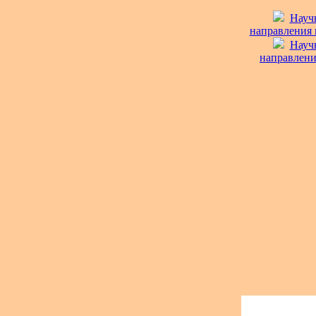
Науч
направления п
Науч
направления