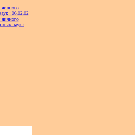
 яичного
аук : 06.02.02
 яичного
енных наук :