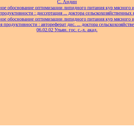
С. Андин
ное обоснование оптимизации липидного питания кур мясного и
родуктивности : диссертация ... доктора сельскохозяйственных н
ное обоснование оптимизации липидного питания кур мясного и
 продуктивности : автореферат дис. ... доктора сельскохозяйств
06.02.02 Ульян. гос. с.-х. акад.