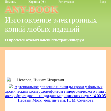
Помощь
Корзина ( 0 )
Регистрация
Вход
ANY-BOOK
Изготовление электронных
копий любых изданий
О проекте
Каталог
Поиск
Регистрация
Форум
Неверов, Никита Игоревич
Артериальное давление и липиды крови у больных
хроническим гломерулонефритом гипертонического типа :
автореферат дис. ... кандидата медицинских наук : 14.00.05
Первый Моск. мед. ин-т им. И. М. Сеченова