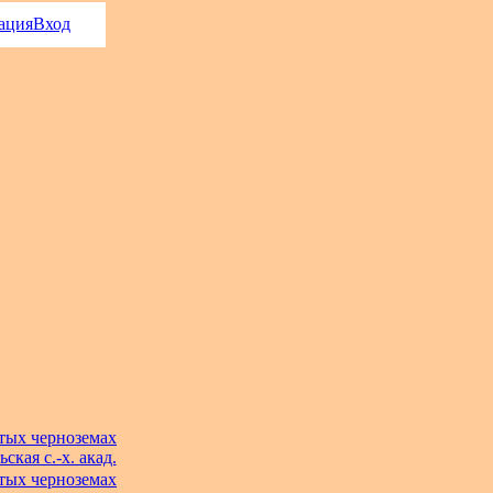
ация
Вход
тых черноземах
ская с.-х. акад.
тых черноземах