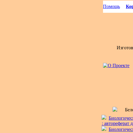
Помощь
Кор
Изгото
Бел
Биологичес
: автореферат д
Биологичес