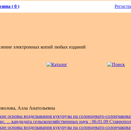
зина ( 0 )
Регистр
вление электронных копий любых изданий
оволова, Алла Анатольевна
кие основы возделывания кукурузы на солонцевато-солончакова
ис. ... кандидата сельскохозяйственных наук : 06.01.09 Ставрополь
кие основы возделывания кукурузы на солонцевато-солончакова