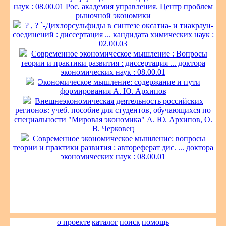
наук : 08.00.01 Рос. академия управления. Центр проблем
рыночной экономики
? , ? `-Дихлорсульфиды в синтезе оксатиа- и тиакраун-
соединений : диссертация ... кандидата химических наук :
02.00.03
Современное экономическое мышление : Вопросы
теории и практики развития : диссертация ... доктора
экономических наук : 08.00.01
Экономическое мышление: содержание и пути
формирования А. Ю. Архипов
Внешнеэкономическая деятельность российских
регионов: учеб. пособие для студентов, обучающихся по
специальности "Мировая экономика" А. Ю. Архипов, О.
В. Черковец
Современное экономическое мышление: вопросы
теории и практики развития : автореферат дис. ... доктора
экономических наук : 08.00.01
о проекте
|
каталог
|
поиск
|
помощь