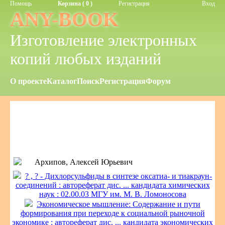
Помощь
Корзина ( 0 )
Регистрация
Вход
ANY-BOOK
Изготовление электронных
копий любых изданий
О проекте
Каталог
Поиск
Регистрация
Форум
Архипов, Алексей Юрьевич
? , ? - Дихлорсульфиды в синтезе оксатиа- и тиакраун-
соединений : автореферат дис. ... кандидата химических
наук : 02.00.03 МГУ им. М. В. Ломоносова
Экономическое мышление: Содержание и пути
формирования при переходе к социальной рыночной
экономике : автореферат дис. ... кандидата экономических