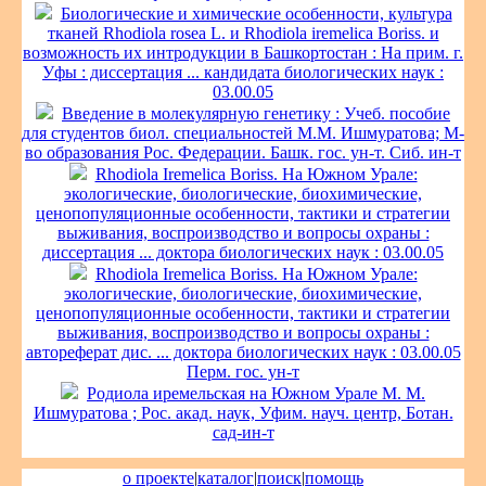
Биологические и химические особенности, культура
тканей Rhodiola rosea L. и Rhodiola iremelica Boriss. и
возможность их интродукции в Башкортостан : На прим. г.
Уфы : диссертация ... кандидата биологических наук :
03.00.05
Введение в молекулярную генетику : Учеб. пособие
для студентов биол. специальностей М.М. Ишмуратова; М-
во образования Рос. Федерации. Башк. гос. ун-т. Сиб. ин-т
Rhodiola Iremelica Boriss. На Южном Урале:
экологические, биологические, биохимические,
ценопопуляционные особенности, тактики и стратегии
выживания, воспроизводство и вопросы охраны :
диссертация ... доктора биологических наук : 03.00.05
Rhodiola Iremelica Boriss. На Южном Урале:
экологические, биологические, биохимические,
ценопопуляционные особенности, тактики и стратегии
выживания, воспроизводство и вопросы охраны :
автореферат дис. ... доктора биологических наук : 03.00.05
Перм. гос. ун-т
Родиола иремельская на Южном Урале М. М.
Ишмуратова ; Рос. акад. наук, Уфим. науч. центр, Ботан.
сад-ин-т
о проекте
|
каталог
|
поиск
|
помощь