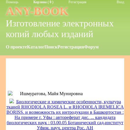
Помощь
Корзина ( 0 )
Регистрация
Вход
ANY-BOOK
Изготовление электронных
копий любых изданий
О проекте
Каталог
Поиск
Регистрация
Форум
Ишмуратова, Майя Мунировна
Биологические и химические особенности, культура
тканей RHODIOLA ROSEA L. и RHODIOLA IREMELICA
BORISS. и возможность их интродукции в Башкортостан :
На примере г. Уфы : автореферат дис. ... кандидата
биологических наук : 03.00.05 Ботанический сад-институт
Уфим. науч. центра Рос. АН