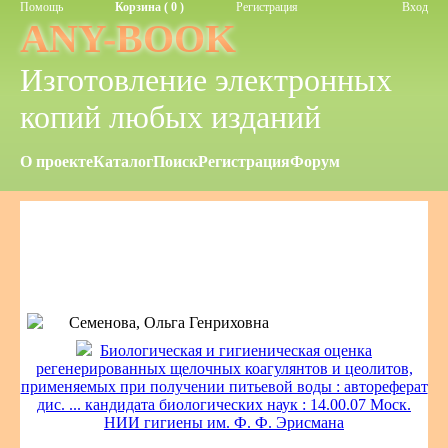
Помощь
Корзина ( 0 )
Регистрация
Вход
ANY-BOOK
Изготовление электронных
копий любых изданий
О проекте
Каталог
Поиск
Регистрация
Форум
Семенова, Ольга Генриховна
Биологическая и гигиеническая оценка
регенерированных щелочных коагулянтов и цеолитов,
применяемых при получении питьевой воды : автореферат
дис. ... кандидата биологических наук : 14.00.07 Моск.
НИИ гигиены им. Ф. Ф. Эрисмана