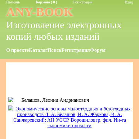
Помощь
Корзина ( 0 )
Регистрация
Вход
ANY-BOOK
Изготовление электронных
копий любых изданий
О проекте
Каталог
Поиск
Регистрация
Форум
Белашов, Леонид Андрианович
Экономические основы малоотходных и безотходных
производств Л. А. Белашов, И. А. Жаркова, В. А.
Санжаревский; АН УССР, Ворошиловгр. фил. Ин-та
экономики пром-сти