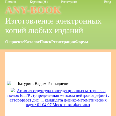
Помощь
Корзина ( 0 )
Регистрация
Вход
ANY-BOOK
Изготовление электронных
копий любых изданий
О проекте
Каталог
Поиск
Регистрация
Форум
Батурин, Вадим Геннадиевич
Атомная структура конструкционных материалов
твелов ВТГР : (определенная методом нейтронографии) :
автореферат дис. ... кандидата физико-математических
наук : 01.04.07 Моск. инж.-физ. ин-т