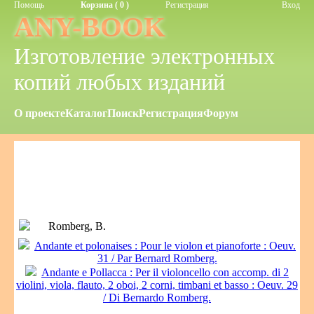
Помощь
Корзина ( 0 )
Регистрация
Вход
ANY-BOOK
Изготовление электронных
копий любых изданий
О проекте
Каталог
Поиск
Регистрация
Форум
Romberg, B.
Andante et polonaises : Pour le violon et pianoforte : Oeuv.
31 / Par Bernard Romberg.
Andante e Pollaсca : Per il violoncello con accomp. di 2
violini, viola, flauto, 2 oboi, 2 corni, timbani et basso : Oeuv. 29
/ Di Bernardo Romberg.