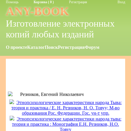
Помощь
Корзина ( 0 )
Регистрация
Вход
ANY-BOOK
Изготовление электронных
копий любых изданий
О проекте
Каталог
Поиск
Регистрация
Форум
Резников, Евгений Николаевич
Этнопсихологические характеристики народа Тыва:
теория и практика / Е. Н. Резников, Н. О. Товуу; М-во
образования Рос. Федерации. Гос. ун-т упр.
Этнопсихологические характеристики народа тыва:
теория и практика : Монография Е.Н. Резников, Н.О.
Товуу