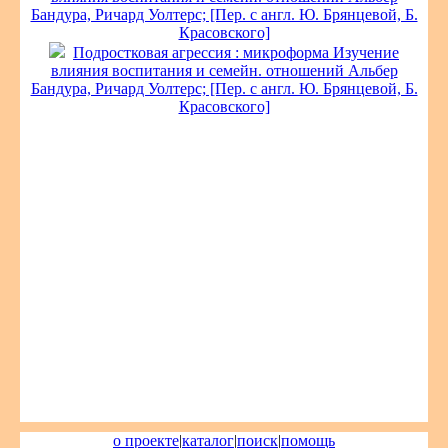
Бандура, Ричард Уолтерс; [Пер. с англ. Ю. Брянцевой, Б.
Красовского]
Подростковая агрессия : микроформа Изучение
влияния воспитания и семейн. отношений Альбер
Бандура, Ричард Уолтерс; [Пер. с англ. Ю. Брянцевой, Б.
Красовского]
о проекте
|
каталог
|
поиск
|
помощь