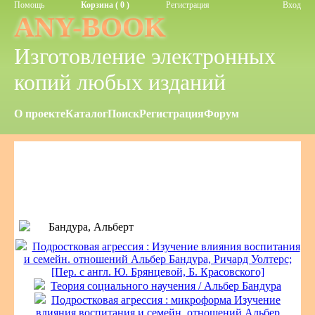
Помощь
Корзина ( 0 )
Регистрация
Вход
ANY-BOOK
Изготовление электронных
копий любых изданий
О проекте
Каталог
Поиск
Регистрация
Форум
Бандура, Альберт
Подростковая агрессия : Изучение влияния воспитания
и семейн. отношений Альбер Бандура, Ричард Уолтерс;
[Пер. с англ. Ю. Брянцевой, Б. Красовского]
Теория социального научения / Альбер Бандура
Подростковая агрессия : микроформа Изучение
влияния воспитания и семейн. отношений Альбер