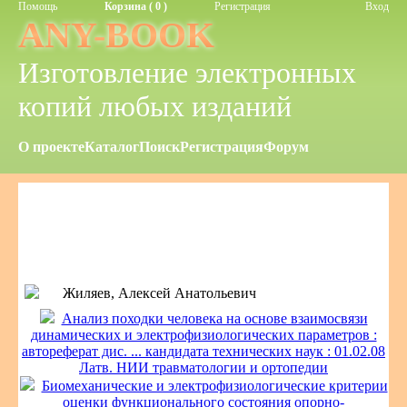
Помощь
Корзина ( 0 )
Регистрация
Вход
ANY-BOOK
Изготовление электронных
копий любых изданий
О проекте
Каталог
Поиск
Регистрация
Форум
Жиляев, Алексей Анатольевич
Анализ походки человека на основе взаимосвязи
динамических и электрофизиологических параметров :
автореферат дис. ... кандидата технических наук : 01.02.08
Латв. НИИ травматологии и ортопедии
Биомеханические и электрофизиологические критерии
оценки функционального состояния опорно-