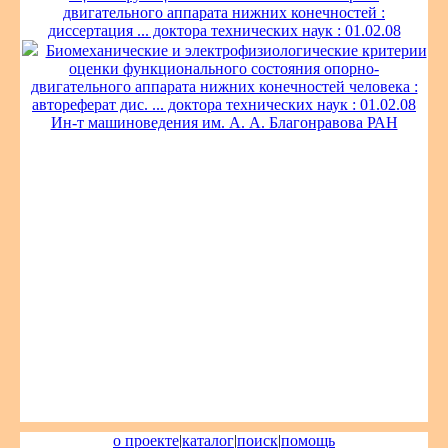
двигательного аппарата нижних конечностей :
диссертация ... доктора технических наук : 01.02.08
Биомеханические и электрофизиологические критерии
оценки функционального состояния опорно-
двигательного аппарата нижних конечностей человека :
автореферат дис. ... доктора технических наук : 01.02.08
Ин-т машиноведения им. А. А. Благонравова РАН
о проекте
|
каталог
|
поиск
|
помощь