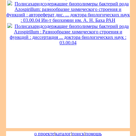
Полисахаридсодержащие биополимеры бактерий рода
Azospirillum: разнообразие химического строения и
функций : автореферат дис. ... доктора биологических наук
: 03.00.04 Ин-т биохимии им. А. Н. Баха РАН
Полисахаридсодержащие биополимеры бактерий рода
Azospirillum : Разнообразие химического строения и
функций : диссертация ... доктора биологических наук :
03.00.04
о проекте
|
каталог
|
поиск
|
помощь