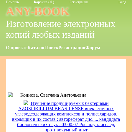
Помощь
Корзина ( 0 )
Регистрация
Вход
ANY-BOOK
Изготовление электронных
копий любых изданий
О проекте
Каталог
Поиск
Регистрация
Форум
Коннова, Светлана Анатольевна
Изучение продуцируемых бактериями
AZOSPIRILLUM BRASILENSE внеклеточных
углеводсодержащих комплексов и полисахаридов,
входящих в их состав : автореферат дис. ... кандидата
биологических наук : 03.00.07 Рос. науч.-исслед.
противочумный ин-т