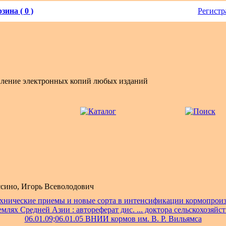
зина ( 0 )
Регистр
вление электронных копий любых изданий
сино, Игорь Всеволодович
хнические приемы и новые сорта в интенсификации кормопроиз
млях Средней Азии : автореферат дис. ... доктора сельскохозяйст
06.01.09;06.01.05 ВНИИ кормов им. В. Р. Вильямса