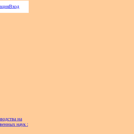
ация
Вход
водства на
венных наук :