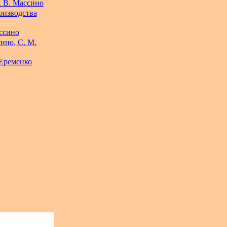
. В. Массино
оизводства
ссино
ино, С. М.
 Еременко