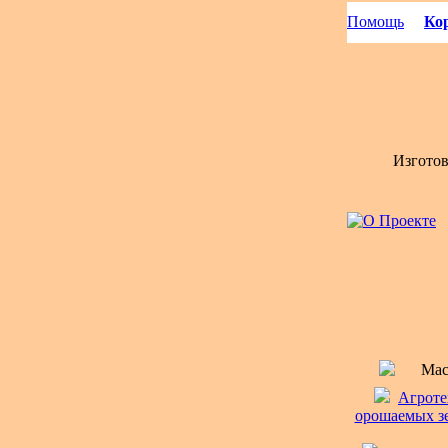
Помощь
Кор
Изгото
Мас
Агроте
орошаемых зе