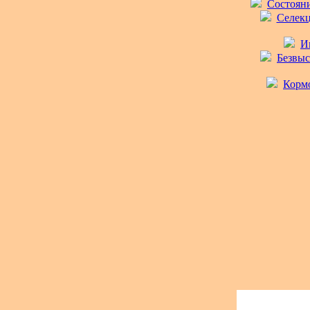
Состояни
Селекц
И
Безвыс
Кормо