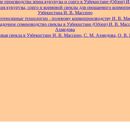
е производства зерна кукурузы и сорго в Узбекистане (Обзор) И
ия кукурузы, сорго и кормовой свеклы для орошаемого кормопр
Узбекистана И. В. Массино
нтенсивные технологии - полевому кормопроизводству И. В. Ма
адочное семеноводство свеклы в Узбекистане (Обзор) И. В. Масс
Ахмедова
вая свекла в Узбекистане И. В. Массино, С. М. Ахмедова, О. В.