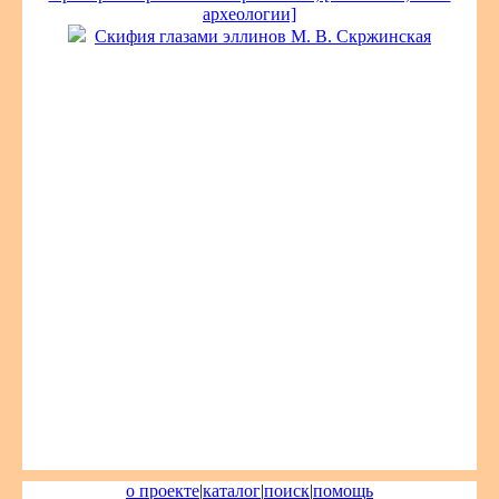
археологии]
Скифия глазами эллинов М. В. Скржинская
о проекте
|
каталог
|
поиск
|
помощь