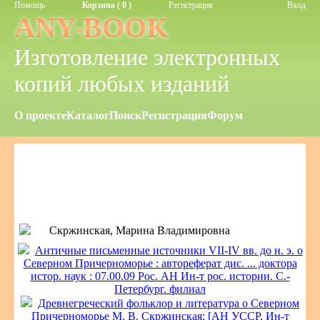
Помощь
Корзина ( 0 )
Регистрация
Вход
ANY-BOOK
Изготовление электронных
копий любых изданий
О проекте
Каталог
Поиск
Регистрация
Форум
Скржинская, Марина Владимировна
Античные письменные источники VII-IV вв. до н. э. о
Северном Причерноморье : автореферат дис. ... доктора
истор. наук : 07.00.09 Рос. АН Ин-т рос. истории. С.-
Петербург. филиал
Древнегреческий фольклор и литература о Северном
Причерноморье М. В. Скржинская; [АН УССР, Ин-т