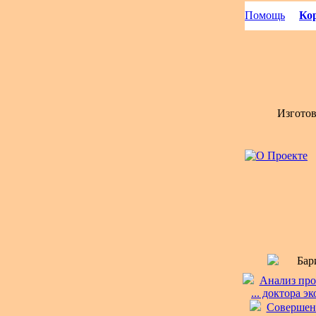
Помощь
Кор
Изгото
Бар
Анализ про
... доктора э
Совершенс