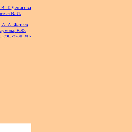
 В. Т. Денисова
екса В. И.
 А. А. Фатеев
аумова, В.Ф.
 соц.-экон. ун-