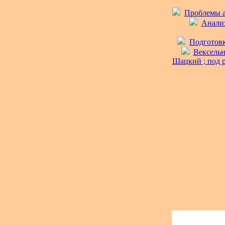
Проблемы ан
Анализ
Подготовк
Вексельн
Шацкий ; под р