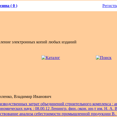
зина ( 0 )
Регистр
вление электронных копий любых изданий
иленко, Владимир Иванович
изводственных затрат объединений строительного комплекса : а
кономических наук : 08.00.12 Ленингр. фин.-экон. ин-т им. Н. А.
твование анализа себестоимости промышленной продукции В. 