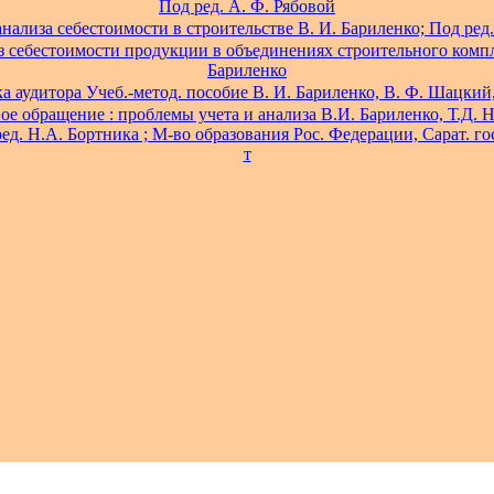
Под ред. А. Ф. Рябовой
ализа себестоимости в строительстве В. И. Бариленко; Под ред.
 себестоимости продукции в объединениях строительного компл
Бариленко
а аудитора Учеб.-метод. пособие В. И. Бариленко, В. Ф. Шацкий,
ое обращение : проблемы учета и анализа В.И. Бариленко, Т.Д. Н
ед. Н.А. Бортника ; М-во образования Рос. Федерации, Сарат. гос.
т