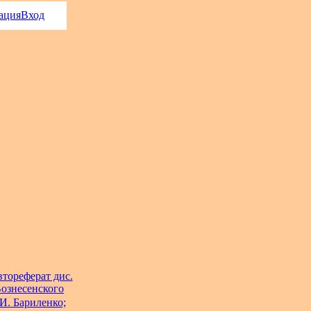
ация
Вход
втореферат дис.
 Вознесенского
И. Бариленко;