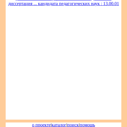
диссертация ... кандидата педагогических наук : 13.00.01
о проекте
|
каталог
|
поиск
|
помощь