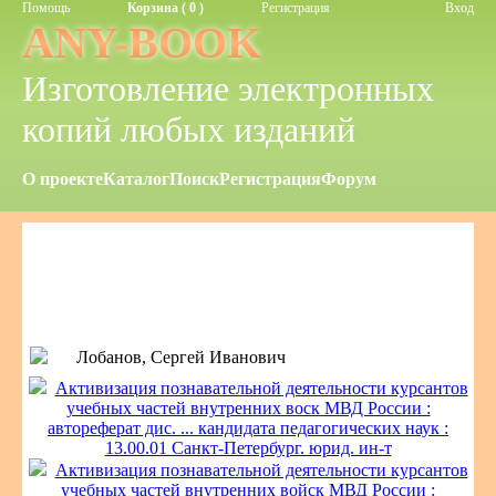
Помощь
Корзина ( 0 )
Регистрация
Вход
ANY-BOOK
Изготовление электронных
копий любых изданий
О проекте
Каталог
Поиск
Регистрация
Форум
Лобанов, Сергей Иванович
Активизация познавательной деятельности курсантов
учебных частей внутренних воск МВД России :
автореферат дис. ... кандидата педагогических наук :
13.00.01 Санкт-Петербург. юрид. ин-т
Активизация познавательной деятельности курсантов
учебных частей внутренних войск МВД России :