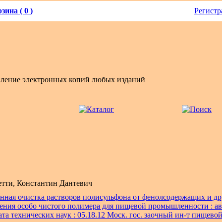
зина ( 0 )
Регистр
вление электронных копий любых изданий
етти, Константин Дантевич
нная очистка растворов полисульфона от фенолсодержащих и д
ения особо чистого полимера для пищевой промышленности : ав
дата технических наук : 05.18.12 Моск. гос. заочный ин-т пищево