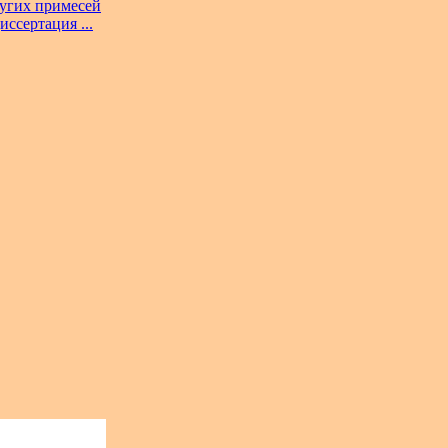
ругих примесей
ссертация ...