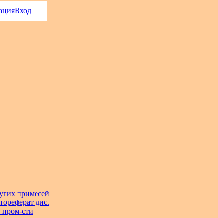
ация
Вход
ругих примесей
тореферат дис.
й пром-сти