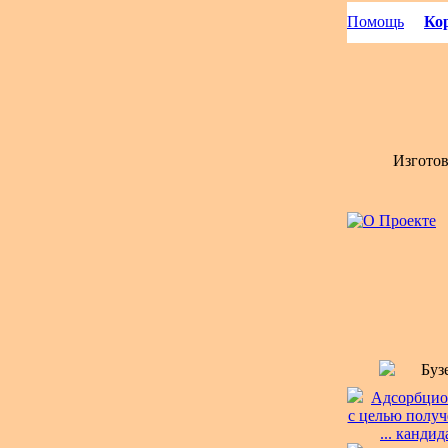
Помощь
Кор
Изгото
Буз
Адсорбцио
с целью получ
... канди