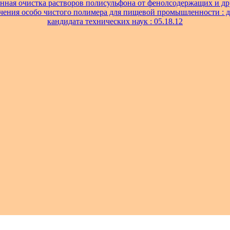
нная очистка растворов полисульфона от фенолсодержащих и д
чения особо чистого полимера для пищевой промышленности : ди
кандидата технических наук : 05.18.12