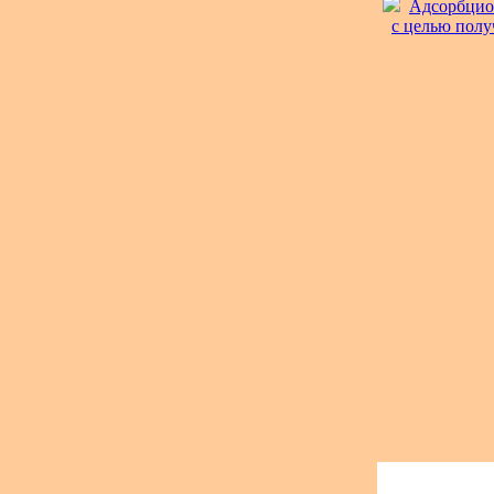
Адсорбцио
с целью полу