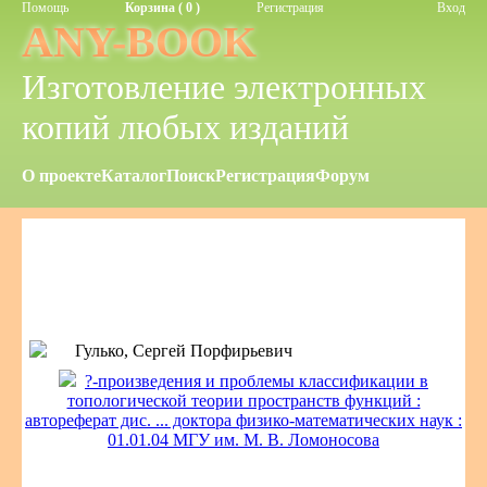
Помощь
Корзина ( 0 )
Регистрация
Вход
ANY-BOOK
Изготовление электронных
копий любых изданий
О проекте
Каталог
Поиск
Регистрация
Форум
Гулько, Сергей Порфирьевич
?-произведения и проблемы классификации в
топологической теории пространств функций :
автореферат дис. ... доктора физико-математических наук :
01.01.04 МГУ им. М. В. Ломоносова